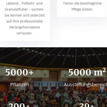
Lebend-, Tiefkühl- und
Tieren die bestmögliche
Granulatfutter – suchen,
Pflege bieten.
Sie können sich jederzeit
auf ihre professionelle
Herangehensweise
verlassen.
5000+
5000 m²
Pflanzen
Ausstellungsbereic
200+
39+