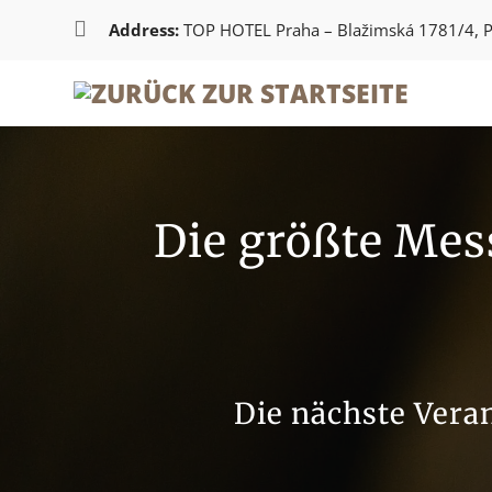

Address:
TOP HOTEL Praha – Blažimská 1781/4, 
Die größte Mess
Die nächste Veran