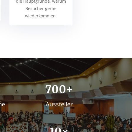
die Hauptgründe, warum
Besucher gerne
wiederkommen.
700+
he
Aussteller
10
×