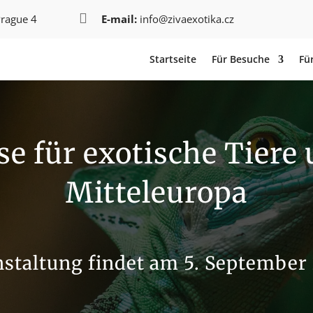

Prague 4
E-mail:
info@zivaexotika.cz
Startseite
Für Besuche
Für
e für exotische Tiere
Mitteleuropa
staltung findet am 5. September 