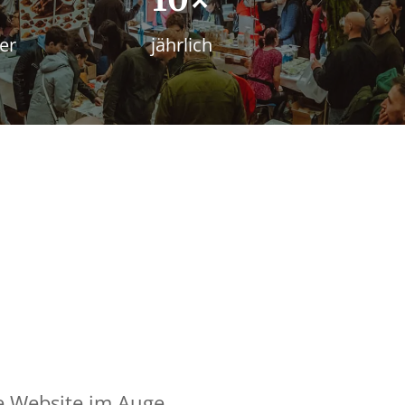
er
jährlich
e Website im Auge.