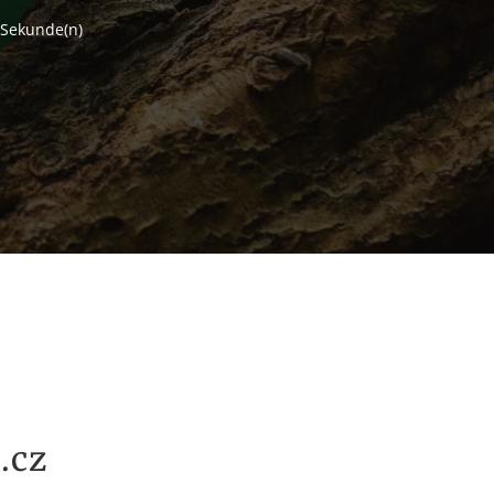
Sekunde(n)
.cz