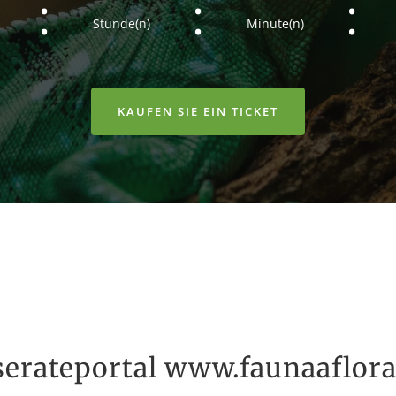
:
:
:
Stunde(n)
Minute(n)
KAUFEN SIE EIN TICKET
serateportal www.faunaaflora