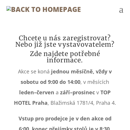
a
Chcete u nás zaregistrovat?
Nebo již jste vystavovatelem?
Zde najdete potřebné
informace.
Akce se koná
jednou měsíčně, vždy v
sobotu od 9:00 do 14:00
, v měsících
leden–červen
a
září–prosinec
v
TOP
HOTEL Praha
, Blažimská 1781/4, Praha 4.
Vstup pro prodejce je v den akce od
6:00, konec přejímky stolů je v 8:30.