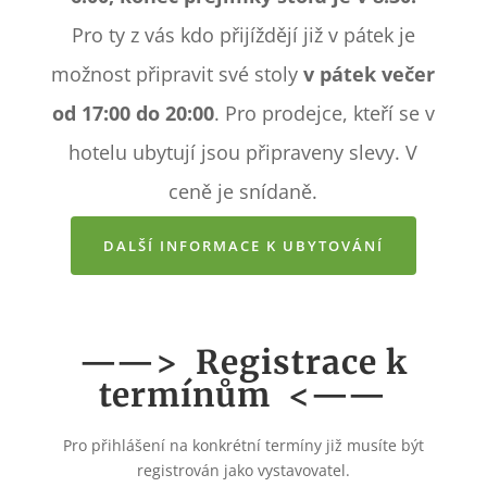
Pro ty z vás kdo přijíždějí již v pátek je
možnost připravit své stoly
v pátek večer
od 17:00 do 20:00
. Pro prodejce, kteří se v
hotelu ubytují jsou připraveny slevy. V
ceně je snídaně.
DALŠÍ INFORMACE K UBYTOVÁNÍ
——> Registrace k
termínům <——
Pro přihlášení na konkrétní termíny již musíte být
registrován jako vystavovatel.