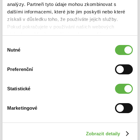
analýzy. Partneři tyto údaje mohou zkombinovat s
dalšími informacemi, které jste jim poskytli nebo které
získali v důsledku toho, že používáte jejich služby.
NAŘÍZENÍ RADY (ES) Č. 338/97
Pokud pokračujete v používání našich webových
stránek, souhlasíte s našimi soubory cookie.
ZÁKON NA OCHRANU ZVÍŘAT PROTI
Výběr
TÝRÁNÍ
Nutné
souhlasu
PODMÍNKY CHOVU PLAZŮ V ZAJETÍ
Preferenční
PŘEPRAVA ZVÍŘAT
Statistické
Marketingové
UNIJNÍ SEZNAM INVAZNÍCH DRUHŮ
STRUČNÝ LEGISLATIVNÍ RÁMEC
Zobrazit detaily
OHLEDNĚ INVAZNÍCH DRUHŮ