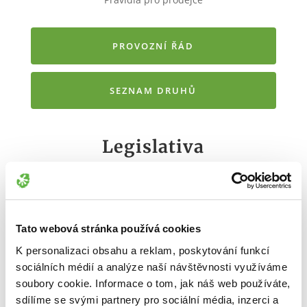
PROVOZNÍ ŘÁD
SEZNAM DRUHŮ
Legislativa
Důležité odkazy a informace
OBCHOD S OHROŽENÝMI DRUHY
Tato webová stránka používá cookies
K personalizaci obsahu a reklam, poskytování funkcí
INFORMACE CITES
sociálních médií a analýze naší návštěvnosti využíváme
soubory cookie. Informace o tom, jak náš web používáte,
sdílíme se svými partnery pro sociální média, inzerci a
PŘÍLOHY CITES A, B, C A D